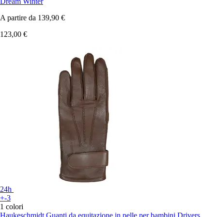
Dream Winter
A partire da
139,90 €
123,00 €
24h
+-3
1 colori
Haukeschmidt
Guanti da equitazione in pelle per bambini Drivers