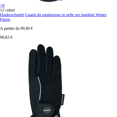
+8
12 colori
Haukeschmidt
Guanti da equitazione in pelle per bambini Winter
Finest
A partire da
99,90 €
99,83 €