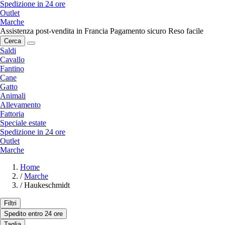
Spedizione in 24 ore
Outlet
Marche
Assistenza post-vendita in Francia
Pagamento sicuro
Reso facile
Cerca
Saldi
Cavallo
Fantino
Cane
Gatto
Animali
Allevamento
Fattoria
Speciale estate
Spedizione in 24 ore
Outlet
Marche
Home
/
Marche
/
Haukeschmidt
Filtri
Spedito entro 24 ore
Taglia