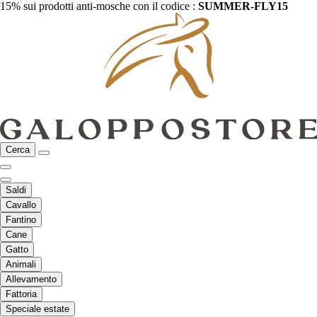
15% sui prodotti anti-mosche con il codice :
SUMMER-FLY15
Cerca
Saldi
Cavallo
Fantino
Cane
Gatto
Animali
Allevamento
Fattoria
Speciale estate