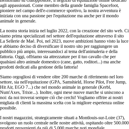
Bentornato su Galoppostore, il negozio di equitazione online dedicato
agli appassionati. Come membro della grande famiglia Spacefoot,
pioniere nel campo dell'e-commerce sportivo, la nostra avventura è
iniziata con una passione per l'equitazione ma anche per il mondo
animale in generale.
La nostra storia inizia nel luglio 2022, con la creazione del sito web. Ci
siamo prima specializzati nel settore dell'equitazione attraverso il sito
La Sellerie de Maé. Poi, nel 2023, nuove ambizioni hanno visto la luce
e abbiamo deciso di diversificare il nostro sito per raggiungere un
pubblico più ampio, interessandoci al tema dell'animaleria e della
fattoria. Oggi, offriamo sia attrezzature per il tuo cavallo che per
qualsiasi altro animale domestico (cane, gatto, roditori...) ma anche
prodotti dedicati alla gestione della fattoria!
Siamo orgogliosi di vendere oltre 200 marche di riferimento nel loro
settore, sia nell'equitazione (GPA, Samshield, Horse Pilot, Free Jump,
Hit Air, EGO 7...) che nel mondo animale in generale (Kerbl,
Num'Axes, Trixie...). Inoltre, ogni mese nuove marche si uniscono a
noi: da noi troverai sempre ciò che cerchi! Vogliamo offrire ai nostri
migliaia di clienti la massima scelta con la migliore esperienza online
possibile.
I nostri magazzini, strategicamente situati a Montlouis-sur-Loire (37),
svolgono un ruolo centrale nelle nostre attività, ospitando oltre 500.000
prodotti provenienti da più di 5.000 marche noti mondiale,