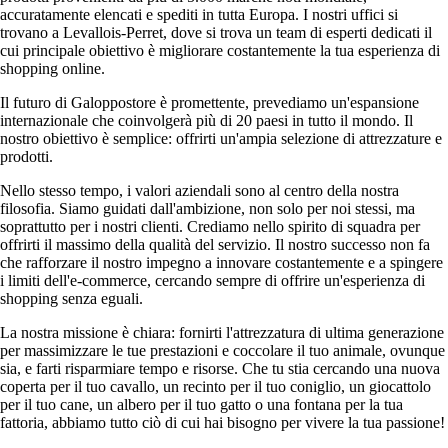
accuratamente elencati e spediti in tutta Europa. I nostri uffici si
trovano a Levallois-Perret, dove si trova un team di esperti dedicati il
cui principale obiettivo è migliorare costantemente la tua esperienza di
shopping online.
Il futuro di Galoppostore è promettente, prevediamo un'espansione
internazionale che coinvolgerà più di 20 paesi in tutto il mondo. Il
nostro obiettivo è semplice: offrirti un'ampia selezione di attrezzature e
prodotti.
Nello stesso tempo, i valori aziendali sono al centro della nostra
filosofia. Siamo guidati dall'ambizione, non solo per noi stessi, ma
soprattutto per i nostri clienti. Crediamo nello spirito di squadra per
offrirti il massimo della qualità del servizio. Il nostro successo non fa
che rafforzare il nostro impegno a innovare costantemente e a spingere
i limiti dell'e-commerce, cercando sempre di offrire un'esperienza di
shopping senza eguali.
La nostra missione è chiara: fornirti l'attrezzatura di ultima generazione
per massimizzare le tue prestazioni e coccolare il tuo animale, ovunque
sia, e farti risparmiare tempo e risorse. Che tu stia cercando una nuova
coperta per il tuo cavallo, un recinto per il tuo coniglio, un giocattolo
per il tuo cane, un albero per il tuo gatto o una fontana per la tua
fattoria, abbiamo tutto ciò di cui hai bisogno per vivere la tua passione!