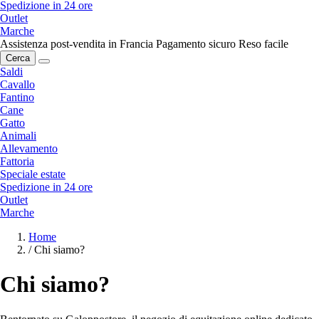
Spedizione in 24 ore
Outlet
Marche
Assistenza post-vendita in Francia
Pagamento sicuro
Reso facile
Cerca
Saldi
Cavallo
Fantino
Cane
Gatto
Animali
Allevamento
Fattoria
Speciale estate
Spedizione in 24 ore
Outlet
Marche
Home
/
Chi siamo?
Chi siamo?