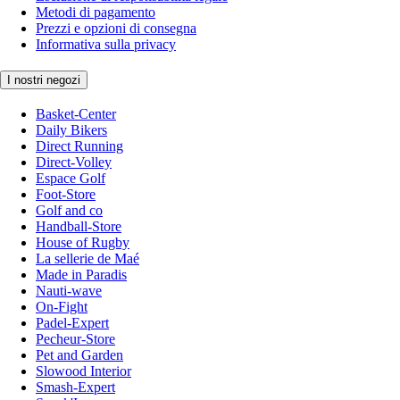
Metodi di pagamento
Prezzi e opzioni di consegna
Informativa sulla privacy
I nostri negozi
Basket-Center
Daily Bikers
Direct Running
Direct-Volley
Espace Golf
Foot-Store
Golf and co
Handball-Store
House of Rugby
La sellerie de Maé
Made in Paradis
Nauti-wave
On-Fight
Padel-Expert
Pecheur-Store
Pet and Garden
Slowood Interior
Smash-Expert