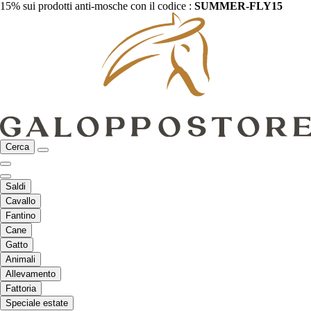
15% sui prodotti anti-mosche con il codice :
SUMMER-FLY15
Cerca
Saldi
Cavallo
Fantino
Cane
Gatto
Animali
Allevamento
Fattoria
Speciale estate