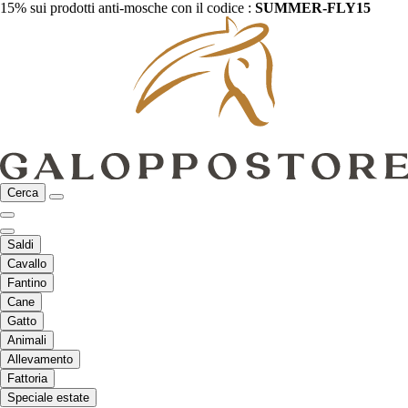
15% sui prodotti anti-mosche con il codice :
SUMMER-FLY15
Cerca
Saldi
Cavallo
Fantino
Cane
Gatto
Animali
Allevamento
Fattoria
Speciale estate