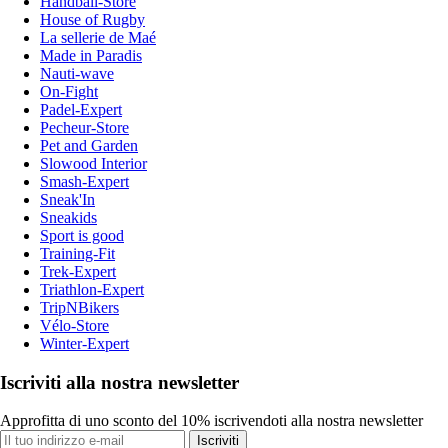
Handball-Store
House of Rugby
La sellerie de Maé
Made in Paradis
Nauti-wave
On-Fight
Padel-Expert
Pecheur-Store
Pet and Garden
Slowood Interior
Smash-Expert
Sneak'In
Sneakids
Sport is good
Training-Fit
Trek-Expert
Triathlon-Expert
TripNBikers
Vélo-Store
Winter-Expert
Iscriviti alla nostra newsletter
Approfitta di uno sconto del 10% iscrivendoti alla nostra newsletter
Iscriviti