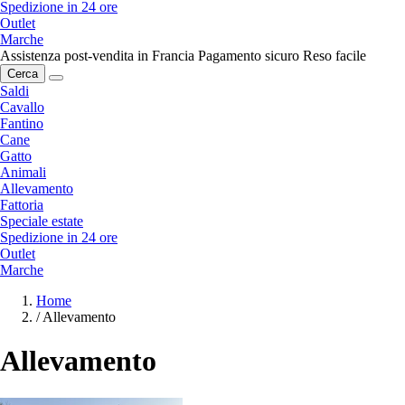
Spedizione in 24 ore
Outlet
Marche
Assistenza post-vendita in Francia
Pagamento sicuro
Reso facile
Cerca
Saldi
Cavallo
Fantino
Cane
Gatto
Animali
Allevamento
Fattoria
Speciale estate
Spedizione in 24 ore
Outlet
Marche
Home
/
Allevamento
Allevamento