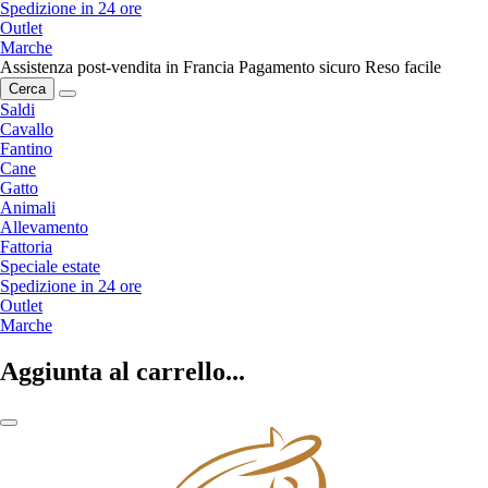
Spedizione in 24 ore
Outlet
Marche
Assistenza post-vendita in Francia
Pagamento sicuro
Reso facile
Cerca
Saldi
Cavallo
Fantino
Cane
Gatto
Animali
Allevamento
Fattoria
Speciale estate
Spedizione in 24 ore
Outlet
Marche
Aggiunta al carrello...