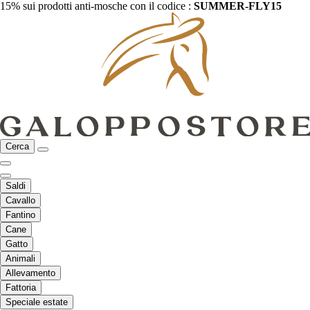
15% sui prodotti anti-mosche con il codice :
SUMMER-FLY15
Cerca
Saldi
Cavallo
Fantino
Cane
Gatto
Animali
Allevamento
Fattoria
Speciale estate