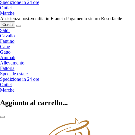
Spedizione in 24 ore
Outlet
Marche
Assistenza post-vendita in Francia
Pagamento sicuro
Reso facile
Cerca
Saldi
Cavallo
Fantino
Cane
Gatto
Animali
Allevamento
Fattoria
Speciale estate
Spedizione in 24 ore
Outlet
Marche
Aggiunta al carrello...