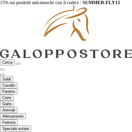
15% sui prodotti anti-mosche con il codice :
SUMMER-FLY15
Cerca
Saldi
Cavallo
Fantino
Cane
Gatto
Animali
Allevamento
Fattoria
Speciale estate