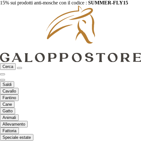
15% sui prodotti anti-mosche con il codice :
SUMMER-FLY15
Cerca
Saldi
Cavallo
Fantino
Cane
Gatto
Animali
Allevamento
Fattoria
Speciale estate