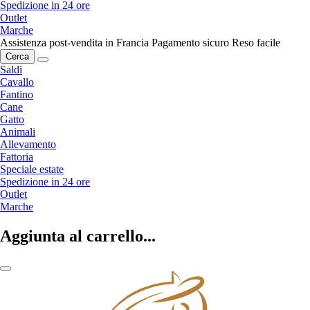
Spedizione in 24 ore
Outlet
Marche
Assistenza post-vendita in Francia
Pagamento sicuro
Reso facile
Cerca
Saldi
Cavallo
Fantino
Cane
Gatto
Animali
Allevamento
Fattoria
Speciale estate
Spedizione in 24 ore
Outlet
Marche
Aggiunta al carrello...