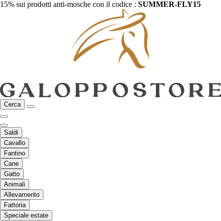
15% sui prodotti anti-mosche con il codice :
SUMMER-FLY15
Cerca
Saldi
Cavallo
Fantino
Cane
Gatto
Animali
Allevamento
Fattoria
Speciale estate