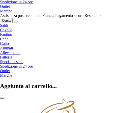
Spedizione in 24 ore
Outlet
Marche
Assistenza post-vendita in Francia
Pagamento sicuro
Reso facile
Cerca
Saldi
Cavallo
Fantino
Cane
Gatto
Animali
Allevamento
Fattoria
Speciale estate
Spedizione in 24 ore
Outlet
Marche
Aggiunta al carrello...