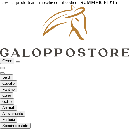
15% sui prodotti anti-mosche con il codice :
SUMMER-FLY15
Cerca
Saldi
Cavallo
Fantino
Cane
Gatto
Animali
Allevamento
Fattoria
Speciale estate