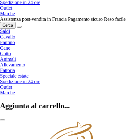
Spedizione in 24 ore
Outlet
Marche
Assistenza post-vendita in Francia
Pagamento sicuro
Reso facile
Cerca
Saldi
Cavallo
Fantino
Cane
Gatto
Animali
Allevamento
Fattoria
Speciale estate
Spedizione in 24 ore
Outlet
Marche
Aggiunta al carrello...