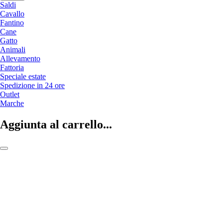
Saldi
Cavallo
Fantino
Cane
Gatto
Animali
Allevamento
Fattoria
Speciale estate
Spedizione in 24 ore
Outlet
Marche
Aggiunta al carrello...