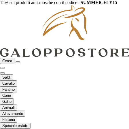
15% sui prodotti anti-mosche con il codice :
SUMMER-FLY15
Cerca
Saldi
Cavallo
Fantino
Cane
Gatto
Animali
Allevamento
Fattoria
Speciale estate