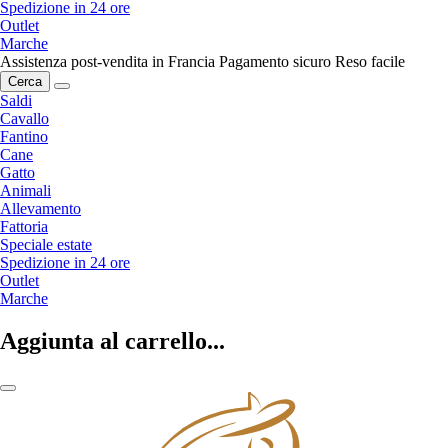
Spedizione in 24 ore
Outlet
Marche
Assistenza post-vendita in Francia
Pagamento sicuro
Reso facile
Cerca
Saldi
Cavallo
Fantino
Cane
Gatto
Animali
Allevamento
Fattoria
Speciale estate
Spedizione in 24 ore
Outlet
Marche
Aggiunta al carrello...