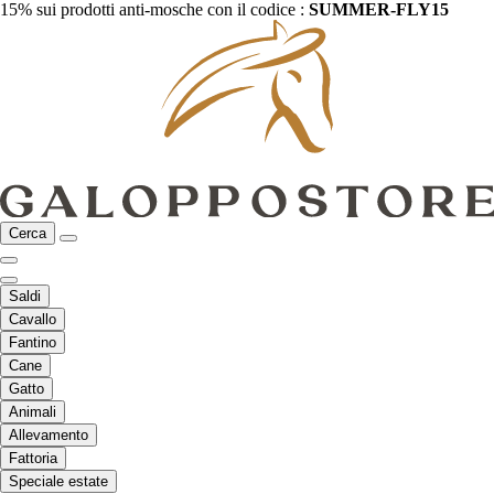
15% sui prodotti anti-mosche con il codice :
SUMMER-FLY15
Cerca
Saldi
Cavallo
Fantino
Cane
Gatto
Animali
Allevamento
Fattoria
Speciale estate