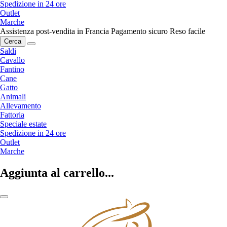
Spedizione in 24 ore
Outlet
Marche
Assistenza post-vendita in Francia
Pagamento sicuro
Reso facile
Cerca
Saldi
Cavallo
Fantino
Cane
Gatto
Animali
Allevamento
Fattoria
Speciale estate
Spedizione in 24 ore
Outlet
Marche
Aggiunta al carrello...