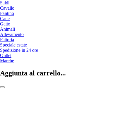
Saldi
Cavallo
Fantino
Cane
Gatto
Animali
Allevamento
Fattoria
Speciale estate
Spedizione in 24 ore
Outlet
Marche
Aggiunta al carrello...