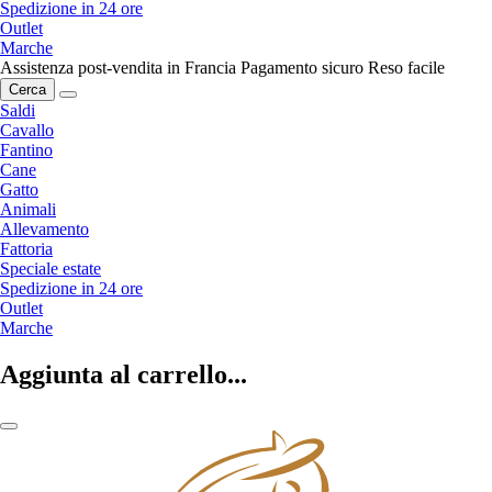
Spedizione in 24 ore
Outlet
Marche
Assistenza post-vendita in Francia
Pagamento sicuro
Reso facile
Cerca
Saldi
Cavallo
Fantino
Cane
Gatto
Animali
Allevamento
Fattoria
Speciale estate
Spedizione in 24 ore
Outlet
Marche
Aggiunta al carrello...