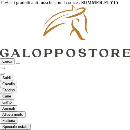
15% sui prodotti anti-mosche con il codice :
SUMMER-FLY15
Cerca
Saldi
Cavallo
Fantino
Cane
Gatto
Animali
Allevamento
Fattoria
Speciale estate