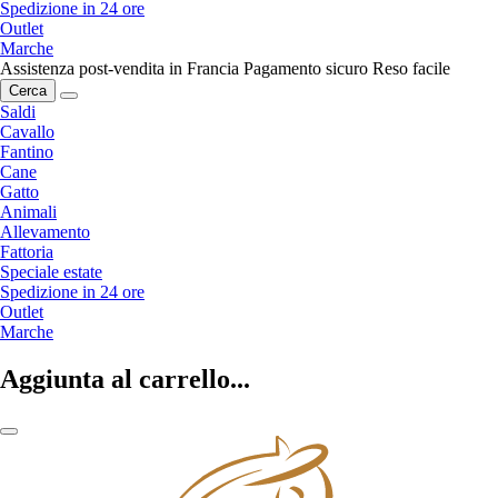
Spedizione in 24 ore
Outlet
Marche
Assistenza post-vendita in Francia
Pagamento sicuro
Reso facile
Cerca
Saldi
Cavallo
Fantino
Cane
Gatto
Animali
Allevamento
Fattoria
Speciale estate
Spedizione in 24 ore
Outlet
Marche
Aggiunta al carrello...