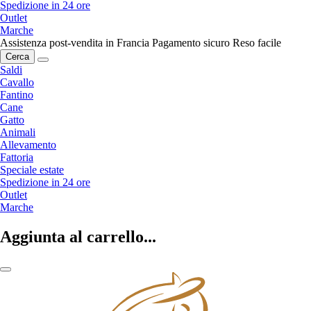
Spedizione in 24 ore
Outlet
Marche
Assistenza post-vendita in Francia
Pagamento sicuro
Reso facile
Cerca
Saldi
Cavallo
Fantino
Cane
Gatto
Animali
Allevamento
Fattoria
Speciale estate
Spedizione in 24 ore
Outlet
Marche
Aggiunta al carrello...