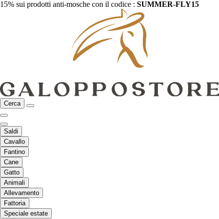
15% sui prodotti anti-mosche con il codice :
SUMMER-FLY15
Cerca
Saldi
Cavallo
Fantino
Cane
Gatto
Animali
Allevamento
Fattoria
Speciale estate