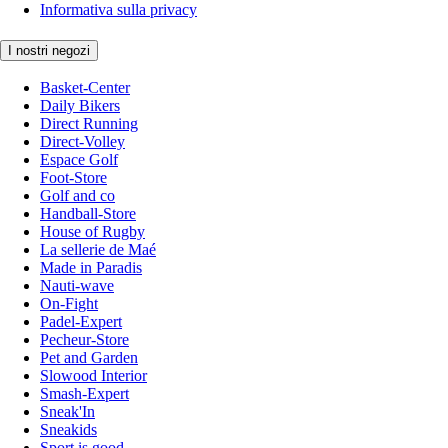
Informativa sulla privacy
I nostri negozi
Basket-Center
Daily Bikers
Direct Running
Direct-Volley
Espace Golf
Foot-Store
Golf and co
Handball-Store
House of Rugby
La sellerie de Maé
Made in Paradis
Nauti-wave
On-Fight
Padel-Expert
Pecheur-Store
Pet and Garden
Slowood Interior
Smash-Expert
Sneak'In
Sneakids
Sport is good