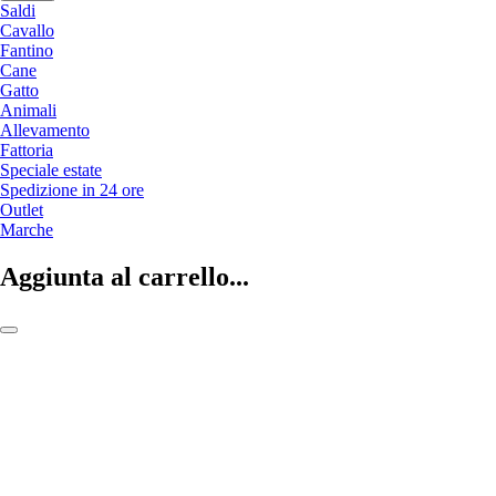
Saldi
Cavallo
Fantino
Cane
Gatto
Animali
Allevamento
Fattoria
Speciale estate
Spedizione in 24 ore
Outlet
Marche
Aggiunta al carrello...