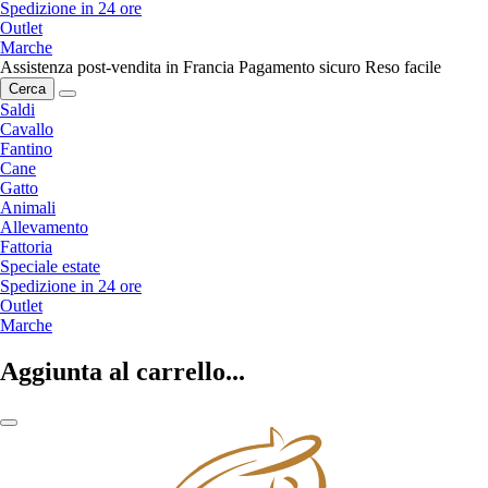
Spedizione in 24 ore
Outlet
Marche
Assistenza post-vendita in Francia
Pagamento sicuro
Reso facile
Cerca
Saldi
Cavallo
Fantino
Cane
Gatto
Animali
Allevamento
Fattoria
Speciale estate
Spedizione in 24 ore
Outlet
Marche
Aggiunta al carrello...