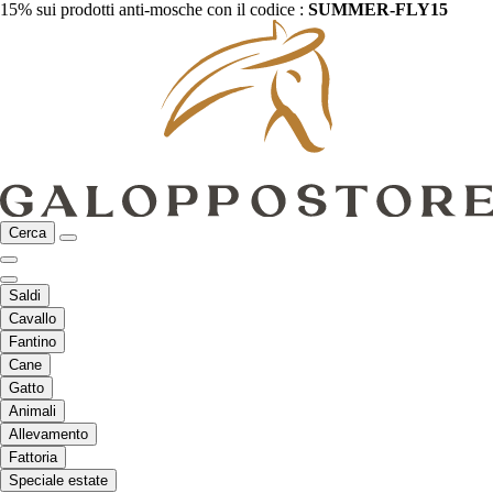
15% sui prodotti anti-mosche con il codice :
SUMMER-FLY15
Cerca
Saldi
Cavallo
Fantino
Cane
Gatto
Animali
Allevamento
Fattoria
Speciale estate