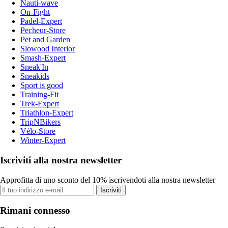
Nauti-wave
On-Fight
Padel-Expert
Pecheur-Store
Pet and Garden
Slowood Interior
Smash-Expert
Sneak'In
Sneakids
Sport is good
Training-Fit
Trek-Expert
Triathlon-Expert
TripNBikers
Vélo-Store
Winter-Expert
Iscriviti alla nostra newsletter
Approfitta di uno sconto del 10% iscrivendoti alla nostra newsletter
Iscriviti
Rimani connesso