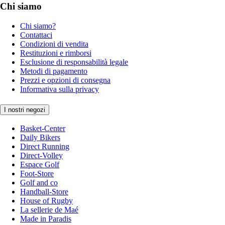
Chi siamo
Chi siamo?
Contattaci
Condizioni di vendita
Restituzioni e rimborsi
Esclusione di responsabilità legale
Metodi di pagamento
Prezzi e opzioni di consegna
Informativa sulla privacy
I nostri negozi
Basket-Center
Daily Bikers
Direct Running
Direct-Volley
Espace Golf
Foot-Store
Golf and co
Handball-Store
House of Rugby
La sellerie de Maé
Made in Paradis