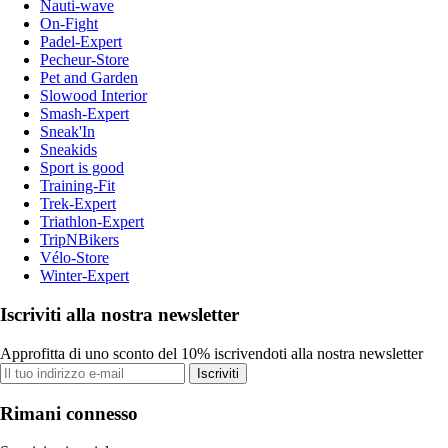
Nauti-wave
On-Fight
Padel-Expert
Pecheur-Store
Pet and Garden
Slowood Interior
Smash-Expert
Sneak'In
Sneakids
Sport is good
Training-Fit
Trek-Expert
Triathlon-Expert
TripNBikers
Vélo-Store
Winter-Expert
Iscriviti alla nostra newsletter
Approfitta di uno sconto del 10% iscrivendoti alla nostra newsletter
Iscriviti
Rimani connesso