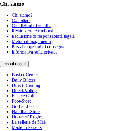
Chi siamo
Chi siamo?
Contattaci
Condizioni di vendita
Restituzioni e rimborsi
Esclusione di responsabilità legale
Metodi di pagamento
Prezzi e opzioni di consegna
Informativa sulla privacy
I nostri negozi
Basket-Center
Daily Bikers
Direct Running
Direct-Volley
Espace Golf
Foot-Store
Golf and co
Handball-Store
House of Rugby
La sellerie de Maé
Made in Paradis