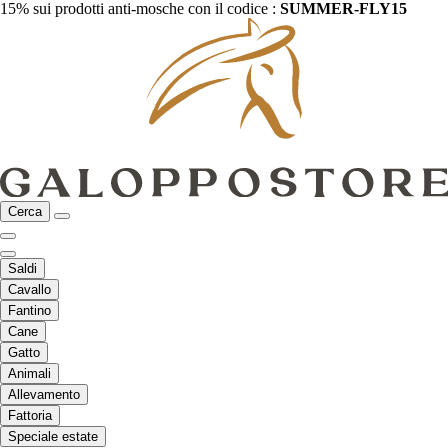
15% sui prodotti anti-mosche con il codice :
SUMMER-FLY15
Cerca
Saldi
Cavallo
Fantino
Cane
Gatto
Animali
Allevamento
Fattoria
Speciale estate