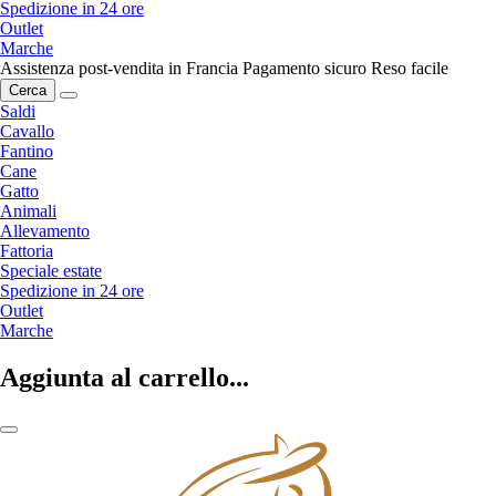
Spedizione in 24 ore
Outlet
Marche
Assistenza post-vendita in Francia
Pagamento sicuro
Reso facile
Cerca
Saldi
Cavallo
Fantino
Cane
Gatto
Animali
Allevamento
Fattoria
Speciale estate
Spedizione in 24 ore
Outlet
Marche
Aggiunta al carrello...