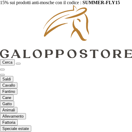
15% sui prodotti anti-mosche con il codice :
SUMMER-FLY15
Cerca
Saldi
Cavallo
Fantino
Cane
Gatto
Animali
Allevamento
Fattoria
Speciale estate