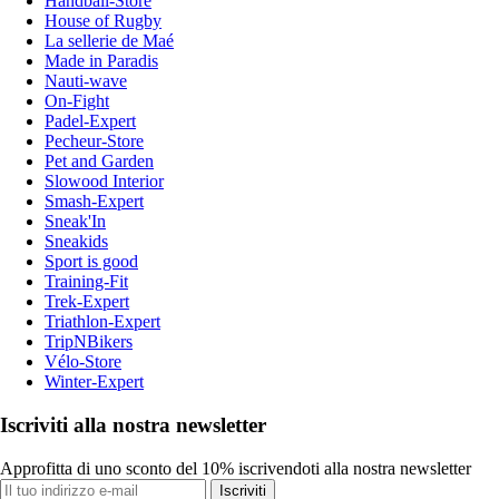
Handball-Store
House of Rugby
La sellerie de Maé
Made in Paradis
Nauti-wave
On-Fight
Padel-Expert
Pecheur-Store
Pet and Garden
Slowood Interior
Smash-Expert
Sneak'In
Sneakids
Sport is good
Training-Fit
Trek-Expert
Triathlon-Expert
TripNBikers
Vélo-Store
Winter-Expert
Iscriviti alla nostra newsletter
Approfitta di uno sconto del 10% iscrivendoti alla nostra newsletter
Iscriviti