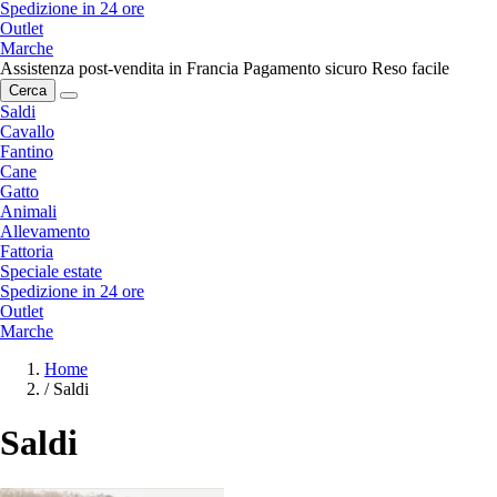
Spedizione in 24 ore
Outlet
Marche
Assistenza post-vendita in Francia
Pagamento sicuro
Reso facile
Cerca
Saldi
Cavallo
Fantino
Cane
Gatto
Animali
Allevamento
Fattoria
Speciale estate
Spedizione in 24 ore
Outlet
Marche
Home
/
Saldi
Saldi