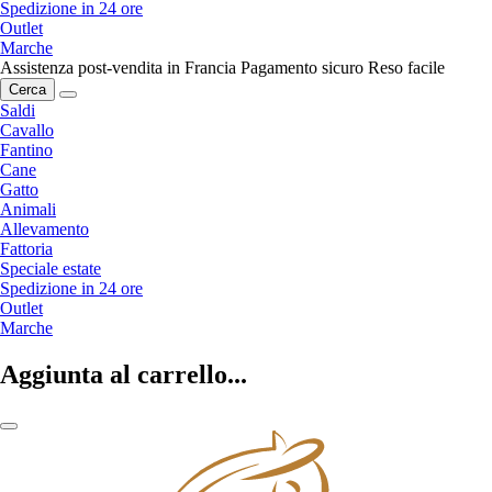
Spedizione in 24 ore
Outlet
Marche
Assistenza post-vendita in Francia
Pagamento sicuro
Reso facile
Cerca
Saldi
Cavallo
Fantino
Cane
Gatto
Animali
Allevamento
Fattoria
Speciale estate
Spedizione in 24 ore
Outlet
Marche
Aggiunta al carrello...