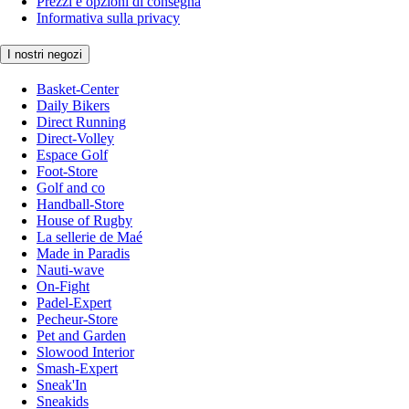
Prezzi e opzioni di consegna
Informativa sulla privacy
I nostri negozi
Basket-Center
Daily Bikers
Direct Running
Direct-Volley
Espace Golf
Foot-Store
Golf and co
Handball-Store
House of Rugby
La sellerie de Maé
Made in Paradis
Nauti-wave
On-Fight
Padel-Expert
Pecheur-Store
Pet and Garden
Slowood Interior
Smash-Expert
Sneak'In
Sneakids