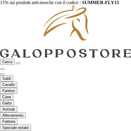
15% sui prodotti anti-mosche con il codice :
SUMMER-FLY15
Cerca
Saldi
Cavallo
Fantino
Cane
Gatto
Animali
Allevamento
Fattoria
Speciale estate