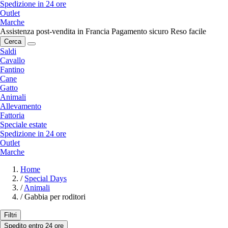
Spedizione in 24 ore
Outlet
Marche
Assistenza post-vendita in Francia
Pagamento sicuro
Reso facile
Cerca
Saldi
Cavallo
Fantino
Cane
Gatto
Animali
Allevamento
Fattoria
Speciale estate
Spedizione in 24 ore
Outlet
Marche
Home
/
Special Days
/
Animali
/
Gabbia per roditori
Filtri
Spedito entro 24 ore