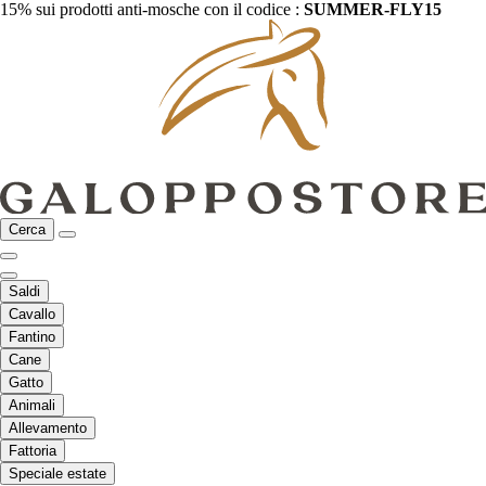
15% sui prodotti anti-mosche con il codice :
SUMMER-FLY15
Cerca
Saldi
Cavallo
Fantino
Cane
Gatto
Animali
Allevamento
Fattoria
Speciale estate