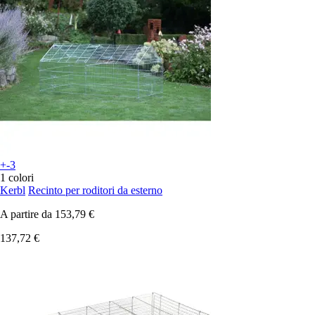
+-3
1 colori
Kerbl
Recinto per roditori da esterno
A partire da
153,79 €
137,72 €