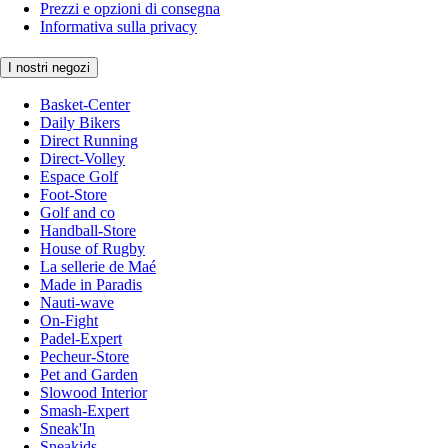
Prezzi e opzioni di consegna
Informativa sulla privacy
I nostri negozi
Basket-Center
Daily Bikers
Direct Running
Direct-Volley
Espace Golf
Foot-Store
Golf and co
Handball-Store
House of Rugby
La sellerie de Maé
Made in Paradis
Nauti-wave
On-Fight
Padel-Expert
Pecheur-Store
Pet and Garden
Slowood Interior
Smash-Expert
Sneak'In
Sneakids