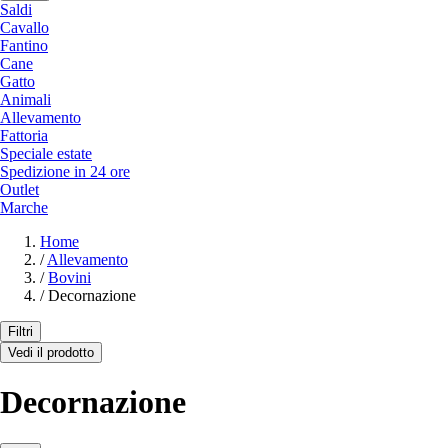
Saldi
Cavallo
Fantino
Cane
Gatto
Animali
Allevamento
Fattoria
Speciale estate
Spedizione in 24 ore
Outlet
Marche
Home
/
Allevamento
/
Bovini
/
Decornazione
Filtri
Vedi il prodotto
Decornazione