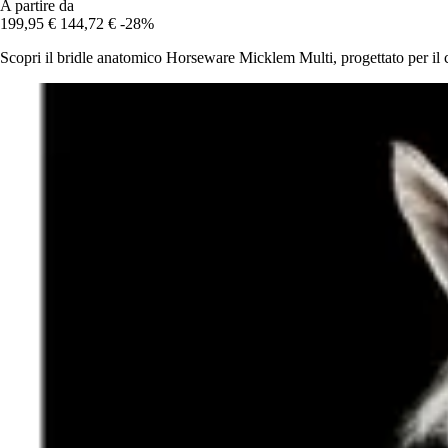
A partire da
199,95 €
144,72 €
-28%
Scopri il bridle anatomico Horseware Micklem Multi, progettato per il c