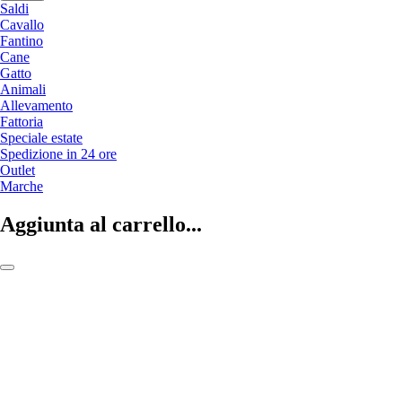
Saldi
Cavallo
Fantino
Cane
Gatto
Animali
Allevamento
Fattoria
Speciale estate
Spedizione in 24 ore
Outlet
Marche
Aggiunta al carrello...