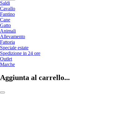
Saldi
Cavallo
Fantino
Cane
Gatto
Animali
Allevamento
Fattoria
Speciale estate
Spedizione in 24 ore
Outlet
Marche
Aggiunta al carrello...