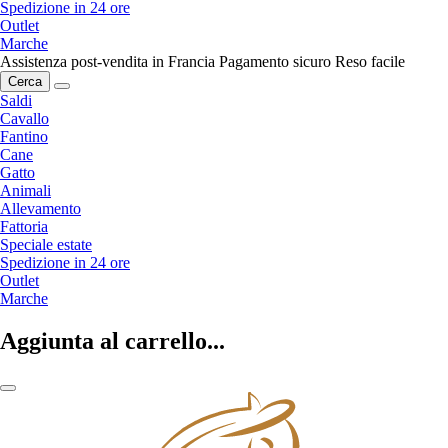
Spedizione in 24 ore
Outlet
Marche
Assistenza post-vendita in Francia
Pagamento sicuro
Reso facile
Cerca
Saldi
Cavallo
Fantino
Cane
Gatto
Animali
Allevamento
Fattoria
Speciale estate
Spedizione in 24 ore
Outlet
Marche
Aggiunta al carrello...