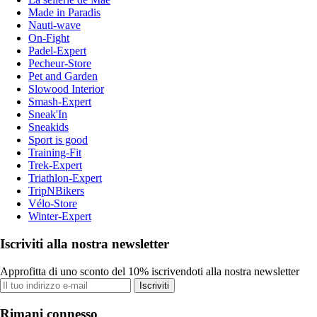
Made in Paradis
Nauti-wave
On-Fight
Padel-Expert
Pecheur-Store
Pet and Garden
Slowood Interior
Smash-Expert
Sneak'In
Sneakids
Sport is good
Training-Fit
Trek-Expert
Triathlon-Expert
TripNBikers
Vélo-Store
Winter-Expert
Iscriviti alla nostra newsletter
Approfitta di uno sconto del 10% iscrivendoti alla nostra newsletter
Iscriviti
Rimani connesso