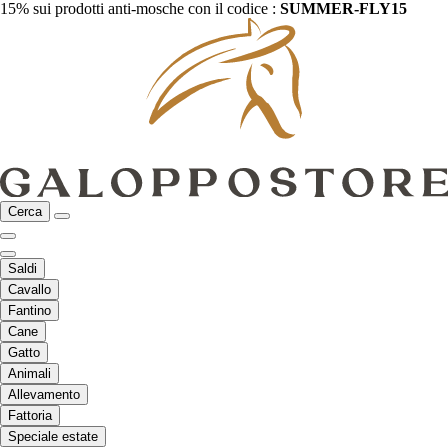
15% sui prodotti anti-mosche con il codice :
SUMMER-FLY15
Cerca
Saldi
Cavallo
Fantino
Cane
Gatto
Animali
Allevamento
Fattoria
Speciale estate