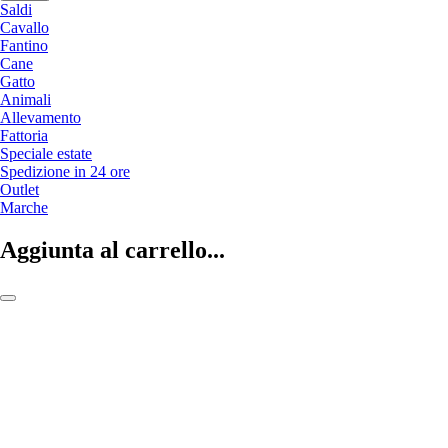
Saldi
Cavallo
Fantino
Cane
Gatto
Animali
Allevamento
Fattoria
Speciale estate
Spedizione in 24 ore
Outlet
Marche
Aggiunta al carrello...