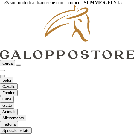
15% sui prodotti anti-mosche con il codice :
SUMMER-FLY15
Cerca
Saldi
Cavallo
Fantino
Cane
Gatto
Animali
Allevamento
Fattoria
Speciale estate