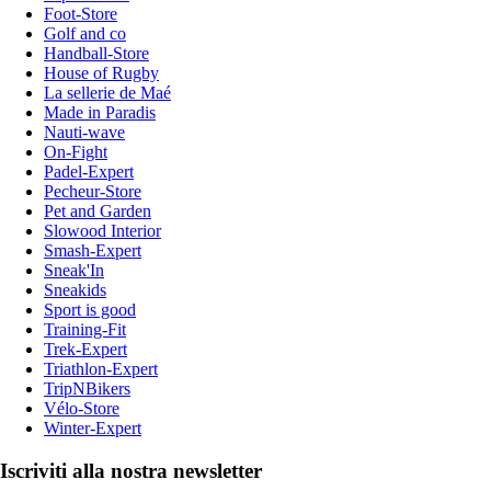
Foot-Store
Golf and co
Handball-Store
House of Rugby
La sellerie de Maé
Made in Paradis
Nauti-wave
On-Fight
Padel-Expert
Pecheur-Store
Pet and Garden
Slowood Interior
Smash-Expert
Sneak'In
Sneakids
Sport is good
Training-Fit
Trek-Expert
Triathlon-Expert
TripNBikers
Vélo-Store
Winter-Expert
Iscriviti alla nostra newsletter