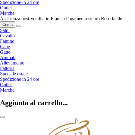
Spedizione in 24 ore
Outlet
Marche
Assistenza post-vendita in Francia
Pagamento sicuro
Reso facile
Cerca
Saldi
Cavallo
Fantino
Cane
Gatto
Animali
Allevamento
Fattoria
Speciale estate
Spedizione in 24 ore
Outlet
Marche
Aggiunta al carrello...