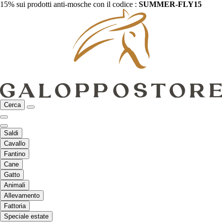
15% sui prodotti anti-mosche con il codice :
SUMMER-FLY15
Cerca
Saldi
Cavallo
Fantino
Cane
Gatto
Animali
Allevamento
Fattoria
Speciale estate