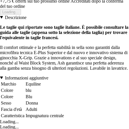
+7,75 €
offerti sul tuo prossimo ordine
Accreditati dopo la conferma
del tuo ordine
Loading...
Descrizione
Le taglie qui riportate sono taglie italiane. È possibile consultare la
guida alle taglie (appena sotto la selezione della taglia) per trovare
l'equivalente in taglie francesi.
Il comfort ottimale e la perfetta stabilità in sella sono garantiti dalla
microfibra tecnica E-Plus Superior e dal nuovo e innovativo sistema di
ginocchia X-Grip. Grazie a innovations e al suo speciale design,
nonché al Waist Block System, Ash garantisce una perfetta aderenza
alla gamba senza bisogno di ulteriori regolazioni. Lavabile in lavatrice.
Informazioni aggiuntive
Marchio
Equiline
Colore
blu
Colore
Blu
Sesso
Donna
Fascia d'età
Adulti
Caratteristica
Impugnatura centrale
Loading...
Loading...