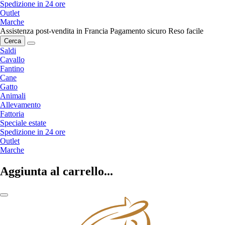
Spedizione in 24 ore
Outlet
Marche
Assistenza post-vendita in Francia
Pagamento sicuro
Reso facile
Cerca
Saldi
Cavallo
Fantino
Cane
Gatto
Animali
Allevamento
Fattoria
Speciale estate
Spedizione in 24 ore
Outlet
Marche
Aggiunta al carrello...