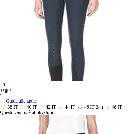
+0
Taglia
*
Guida alle taglie
38 IT
40 IT
42 IT
44 IT
46 IT
24h
48 IT
Questo campo è obbligatorio