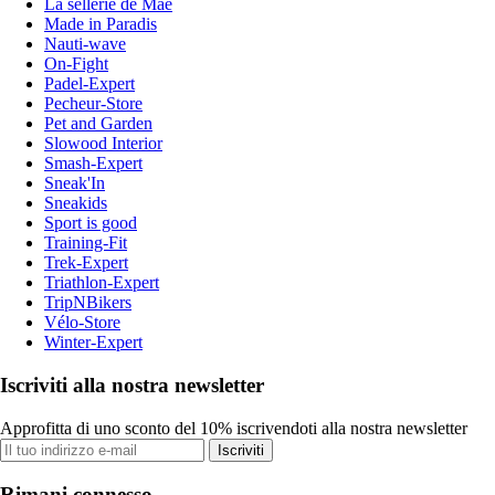
La sellerie de Maé
Made in Paradis
Nauti-wave
On-Fight
Padel-Expert
Pecheur-Store
Pet and Garden
Slowood Interior
Smash-Expert
Sneak'In
Sneakids
Sport is good
Training-Fit
Trek-Expert
Triathlon-Expert
TripNBikers
Vélo-Store
Winter-Expert
Iscriviti alla nostra newsletter
Approfitta di uno sconto del 10% iscrivendoti alla nostra newsletter
Iscriviti
Rimani connesso