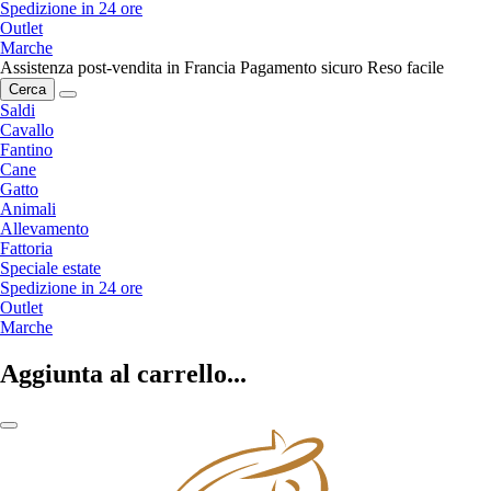
Spedizione in 24 ore
Outlet
Marche
Assistenza post-vendita in Francia
Pagamento sicuro
Reso facile
Cerca
Saldi
Cavallo
Fantino
Cane
Gatto
Animali
Allevamento
Fattoria
Speciale estate
Spedizione in 24 ore
Outlet
Marche
Aggiunta al carrello...