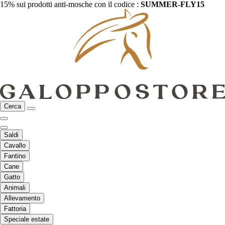
15% sui prodotti anti-mosche con il codice :
SUMMER-FLY15
Cerca
Saldi
Cavallo
Fantino
Cane
Gatto
Animali
Allevamento
Fattoria
Speciale estate