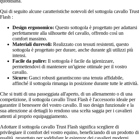
quotidiana.
Qui di seguito alcune caratteristiche notevoli del sottogola cavallo Trust
Flash :
Design ergonomico:
Questo sottogola è progettato per adattarsi
perfettamente alla silhouette del cavallo, offrendo così un
comfort massimo.
Materiali durevoli:
Realizzato con tessuti resistenti, questo
sottogola è progettato per durare, anche durante gli utilizzi più
intensi.
Facile da pulire:
Il sottogola è facile da igienizzare,
permettendovi di mantenere un'igiene ottimale per il vostro
cavallo.
Sicuro:
Ganci robusti garantiscono una tenuta affidabile,
affinché il sottogola rimanga in posizione durante tutte le attività.
Che si tratti di una passeggiata all'aperto, di un allenamento o di una
competizione, il sottogola cavallo Trust Flash è l'accessorio ideale per
garantire il benessere del vostro cavallo. Il suo design funzionale e la
sua attenzione ai dettagli lo rendono una scelta saggia per i cavalieri
attenti al proprio equipaggiamento.
Adottare il sottogola cavallo Trust Flash significa scegliere di
privilegiare il comfort del vostro equino, beneficiando di un prodotto di
qualità, progettato per soddisfare le esigenze dei cavalieri moderni.