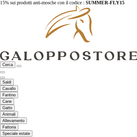
15% sui prodotti anti-mosche con il codice :
SUMMER-FLY15
Cerca
Saldi
Cavallo
Fantino
Cane
Gatto
Animali
Allevamento
Fattoria
Speciale estate