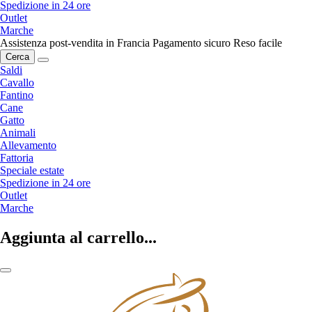
Spedizione in 24 ore
Outlet
Marche
Assistenza post-vendita in Francia
Pagamento sicuro
Reso facile
Cerca
Saldi
Cavallo
Fantino
Cane
Gatto
Animali
Allevamento
Fattoria
Speciale estate
Spedizione in 24 ore
Outlet
Marche
Aggiunta al carrello...