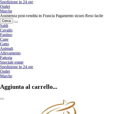
Spedizione in 24 ore
Outlet
Marche
Assistenza post-vendita in Francia
Pagamento sicuro
Reso facile
Cerca
Saldi
Cavallo
Fantino
Cane
Gatto
Animali
Allevamento
Fattoria
Speciale estate
Spedizione in 24 ore
Outlet
Marche
Aggiunta al carrello...