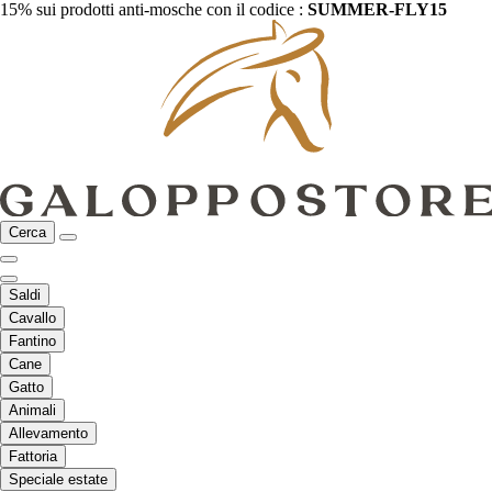
15% sui prodotti anti-mosche con il codice :
SUMMER-FLY15
Cerca
Saldi
Cavallo
Fantino
Cane
Gatto
Animali
Allevamento
Fattoria
Speciale estate