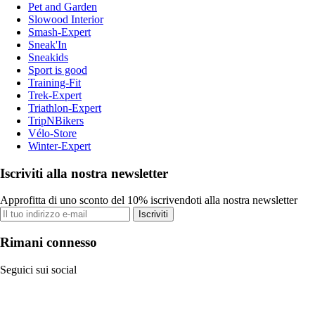
Pet and Garden
Slowood Interior
Smash-Expert
Sneak'In
Sneakids
Sport is good
Training-Fit
Trek-Expert
Triathlon-Expert
TripNBikers
Vélo-Store
Winter-Expert
Iscriviti alla nostra newsletter
Approfitta di uno sconto del 10% iscrivendoti alla nostra newsletter
Iscriviti
Rimani connesso
Seguici sui social