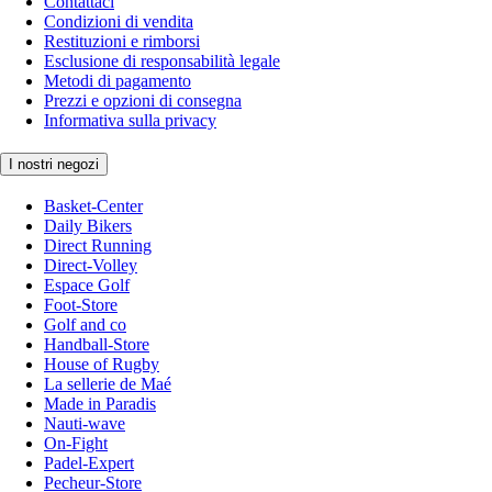
Contattaci
Condizioni di vendita
Restituzioni e rimborsi
Esclusione di responsabilità legale
Metodi di pagamento
Prezzi e opzioni di consegna
Informativa sulla privacy
I nostri negozi
Basket-Center
Daily Bikers
Direct Running
Direct-Volley
Espace Golf
Foot-Store
Golf and co
Handball-Store
House of Rugby
La sellerie de Maé
Made in Paradis
Nauti-wave
On-Fight
Padel-Expert
Pecheur-Store