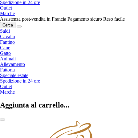
Spedizione in 24 ore
Outlet
Marche
Assistenza post-vendita in Francia
Pagamento sicuro
Reso facile
Cerca
Saldi
Cavallo
Fantino
Cane
Gatto
Animali
Allevamento
Fattoria
Speciale estate
Spedizione in 24 ore
Outlet
Marche
Aggiunta al carrello...