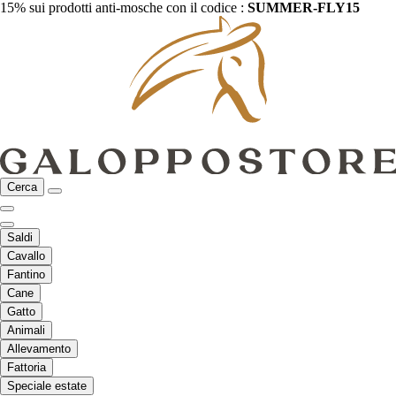
15% sui prodotti anti-mosche con il codice :
SUMMER-FLY15
Cerca
Saldi
Cavallo
Fantino
Cane
Gatto
Animali
Allevamento
Fattoria
Speciale estate