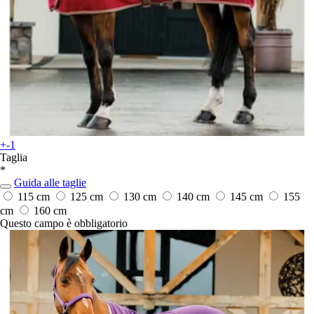
+-1
Taglia
*
Guida alle taglie
115 cm
125 cm
130 cm
140 cm
145 cm
155
cm
160 cm
Questo campo è obbligatorio