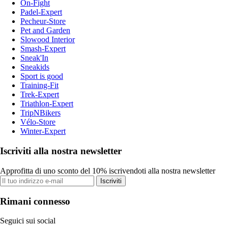
On-Fight
Padel-Expert
Pecheur-Store
Pet and Garden
Slowood Interior
Smash-Expert
Sneak'In
Sneakids
Sport is good
Training-Fit
Trek-Expert
Triathlon-Expert
TripNBikers
Vélo-Store
Winter-Expert
Iscriviti alla nostra newsletter
Approfitta di uno sconto del 10% iscrivendoti alla nostra newsletter
Iscriviti
Rimani connesso
Seguici sui social