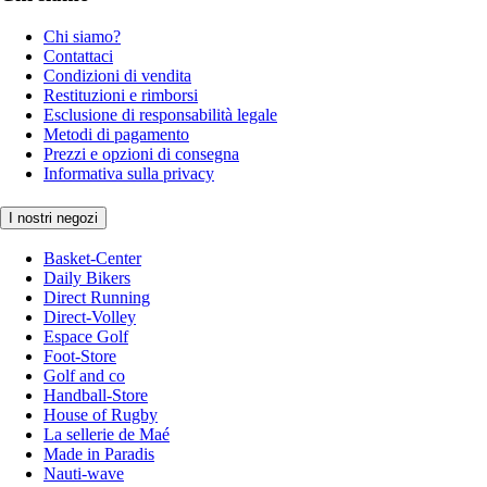
Chi siamo?
Contattaci
Condizioni di vendita
Restituzioni e rimborsi
Esclusione di responsabilità legale
Metodi di pagamento
Prezzi e opzioni di consegna
Informativa sulla privacy
I nostri negozi
Basket-Center
Daily Bikers
Direct Running
Direct-Volley
Espace Golf
Foot-Store
Golf and co
Handball-Store
House of Rugby
La sellerie de Maé
Made in Paradis
Nauti-wave