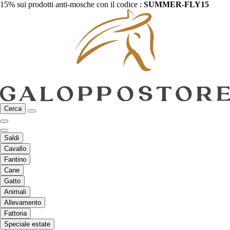
15% sui prodotti anti-mosche con il codice :
SUMMER-FLY15
Cerca
Saldi
Cavallo
Fantino
Cane
Gatto
Animali
Allevamento
Fattoria
Speciale estate