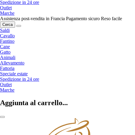
Spedizione in 24 ore
Outlet
Marche
Assistenza post-vendita in Francia
Pagamento sicuro
Reso facile
Cerca
Saldi
Cavallo
Fantino
Cane
Gatto
Animali
Allevamento
Fattoria
Speciale estate
Spedizione in 24 ore
Outlet
Marche
Aggiunta al carrello...