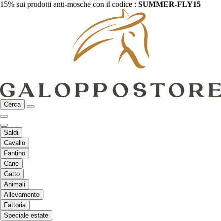
15% sui prodotti anti-mosche con il codice :
SUMMER-FLY15
Cerca
Saldi
Cavallo
Fantino
Cane
Gatto
Animali
Allevamento
Fattoria
Speciale estate