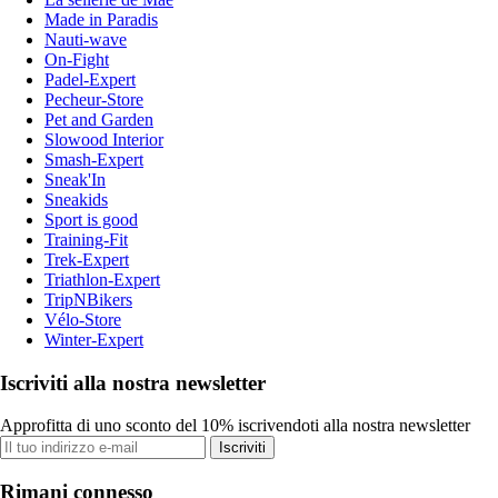
Made in Paradis
Nauti-wave
On-Fight
Padel-Expert
Pecheur-Store
Pet and Garden
Slowood Interior
Smash-Expert
Sneak'In
Sneakids
Sport is good
Training-Fit
Trek-Expert
Triathlon-Expert
TripNBikers
Vélo-Store
Winter-Expert
Iscriviti alla nostra newsletter
Approfitta di uno sconto del 10% iscrivendoti alla nostra newsletter
Iscriviti
Rimani connesso