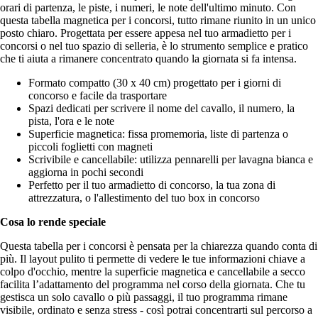
orari di partenza, le piste, i numeri, le note dell'ultimo minuto. Con
questa tabella magnetica per i concorsi, tutto rimane riunito in un unico
posto chiaro. Progettata per essere appesa nel tuo armadietto per i
concorsi o nel tuo spazio di selleria, è lo strumento semplice e pratico
che ti aiuta a rimanere concentrato quando la giornata si fa intensa.
Formato compatto (30 x 40 cm) progettato per i giorni di
concorso e facile da trasportare
Spazi dedicati per scrivere il nome del cavallo, il numero, la
pista, l'ora e le note
Superficie magnetica: fissa promemoria, liste di partenza o
piccoli foglietti con magneti
Scrivibile e cancellabile: utilizza pennarelli per lavagna bianca e
aggiorna in pochi secondi
Perfetto per il tuo armadietto di concorso, la tua zona di
attrezzatura, o l'allestimento del tuo box in concorso
Cosa lo rende speciale
Questa tabella per i concorsi è pensata per la chiarezza quando conta di
più. Il layout pulito ti permette di vedere le tue informazioni chiave a
colpo d'occhio, mentre la superficie magnetica e cancellabile a secco
facilita l’adattamento del programma nel corso della giornata. Che tu
gestisca un solo cavallo o più passaggi, il tuo programma rimane
visibile, ordinato e senza stress - così potrai concentrarti sul percorso a