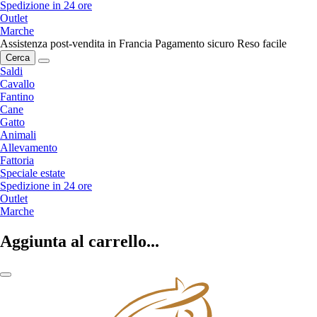
Spedizione in 24 ore
Outlet
Marche
Assistenza post-vendita in Francia
Pagamento sicuro
Reso facile
Cerca
Saldi
Cavallo
Fantino
Cane
Gatto
Animali
Allevamento
Fattoria
Speciale estate
Spedizione in 24 ore
Outlet
Marche
Aggiunta al carrello...