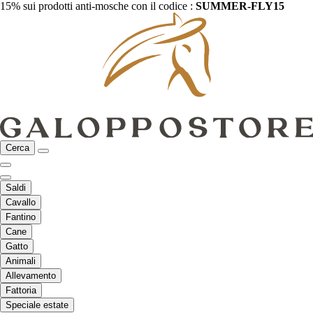
15% sui prodotti anti-mosche con il codice :
SUMMER-FLY15
Cerca
Saldi
Cavallo
Fantino
Cane
Gatto
Animali
Allevamento
Fattoria
Speciale estate