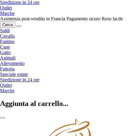
Spedizione in 24 ore
Outlet
Marche
Assistenza post-vendita in Francia
Pagamento sicuro
Reso facile
Cerca
Saldi
Cavallo
Fantino
Cane
Gatto
Animali
Allevamento
Fattoria
Speciale estate
Spedizione in 24 ore
Outlet
Marche
Aggiunta al carrello...