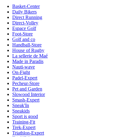
Basket-Center
Daily Bikers
Direct Running
Direct-Volley
Espace Golf
Foot-Store
Golf and co
Handball-Store
House of Rugby
La sellerie de Maé
Made in Paradis
Nauti-wave
On-Fight
Padel-Expert
Pecheur-Store
Pet and Garden
Slowood Interior
Smash-Expert
Sneak'In
Sneakids
Sport is good
Training-Fit
Trek-Expert
Triathlon-Expert