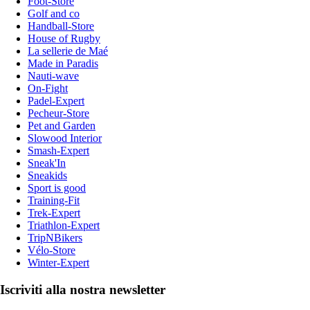
Foot-Store
Golf and co
Handball-Store
House of Rugby
La sellerie de Maé
Made in Paradis
Nauti-wave
On-Fight
Padel-Expert
Pecheur-Store
Pet and Garden
Slowood Interior
Smash-Expert
Sneak'In
Sneakids
Sport is good
Training-Fit
Trek-Expert
Triathlon-Expert
TripNBikers
Vélo-Store
Winter-Expert
Iscriviti alla nostra newsletter