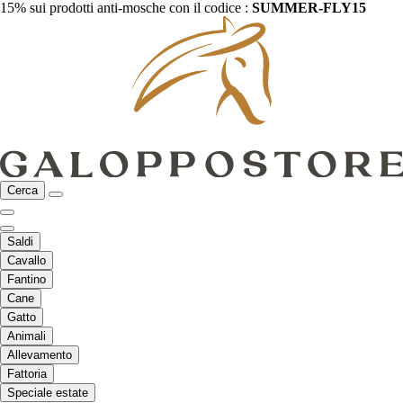
15% sui prodotti anti-mosche con il codice :
SUMMER-FLY15
Cerca
Saldi
Cavallo
Fantino
Cane
Gatto
Animali
Allevamento
Fattoria
Speciale estate