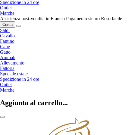
Spedizione in 24 ore
Outlet
Marche
Assistenza post-vendita in Francia
Pagamento sicuro
Reso facile
Cerca
Saldi
Cavallo
Fantino
Cane
Gatto
Animali
Allevamento
Fattoria
Speciale estate
Spedizione in 24 ore
Outlet
Marche
Aggiunta al carrello...