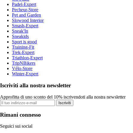
Padel-Expert
Pecheur-Store
Pet and Garden
Slowood Interior
Smash-Expert
Sneak'In
Sneakids
Sport is good
Training-Fit
Trek-Expert
Triathlon-Expert
TripNBikers
Vélo-Store
Winter-Expert
Iscriviti alla nostra newsletter
Approfitta di uno sconto del 10% iscrivendoti alla nostra newsletter
Iscriviti
Rimani connesso
Seguici sui social