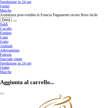
Spedizione in 24 ore
Outlet
Marche
Assistenza post-vendita in Francia
Pagamento sicuro
Reso facile
Cerca
Saldi
Cavallo
Fantino
Cane
Gatto
Animali
Allevamento
Fattoria
Speciale estate
Spedizione in 24 ore
Outlet
Marche
Aggiunta al carrello...