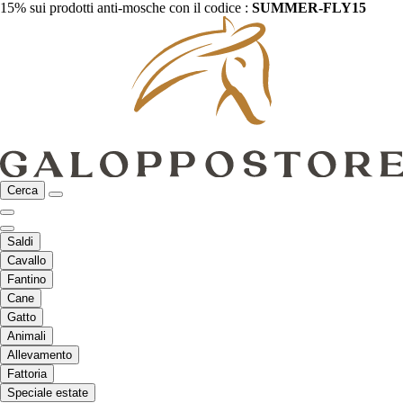
15% sui prodotti anti-mosche con il codice :
SUMMER-FLY15
Cerca
Saldi
Cavallo
Fantino
Cane
Gatto
Animali
Allevamento
Fattoria
Speciale estate