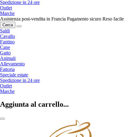
Spedizione in 24 ore
Outlet
Marche
Assistenza post-vendita in Francia
Pagamento sicuro
Reso facile
Cerca
Saldi
Cavallo
Fantino
Cane
Gatto
Animali
Allevamento
Fattoria
Speciale estate
Spedizione in 24 ore
Outlet
Marche
Aggiunta al carrello...