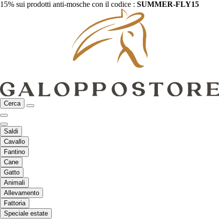
15% sui prodotti anti-mosche con il codice :
SUMMER-FLY15
Cerca
Saldi
Cavallo
Fantino
Cane
Gatto
Animali
Allevamento
Fattoria
Speciale estate