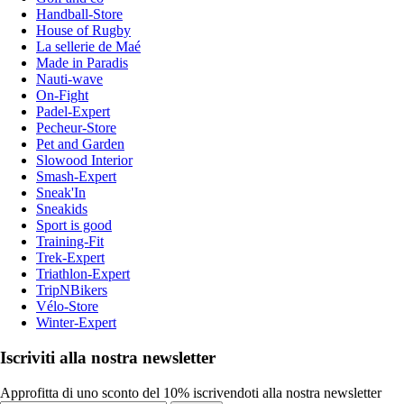
Handball-Store
House of Rugby
La sellerie de Maé
Made in Paradis
Nauti-wave
On-Fight
Padel-Expert
Pecheur-Store
Pet and Garden
Slowood Interior
Smash-Expert
Sneak'In
Sneakids
Sport is good
Training-Fit
Trek-Expert
Triathlon-Expert
TripNBikers
Vélo-Store
Winter-Expert
Iscriviti alla nostra newsletter
Approfitta di uno sconto del 10% iscrivendoti alla nostra newsletter