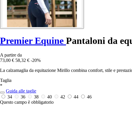
Premier Equine
Pantaloni da eq
A partire da
73,00 €
58,32 €
-20%
La calzamaglia da equitazione Mirillo combina comfort, stile e prestazion
Taglia
*
Guida alle taglie
34
36
38
40
42
44
46
Questo campo è obbligatorio