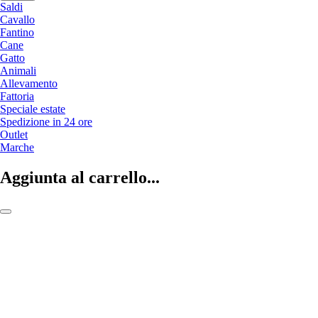
Saldi
Cavallo
Fantino
Cane
Gatto
Animali
Allevamento
Fattoria
Speciale estate
Spedizione in 24 ore
Outlet
Marche
Aggiunta al carrello...