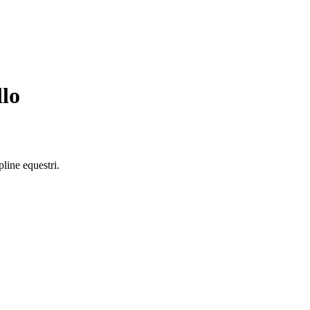
llo
pline equestri.