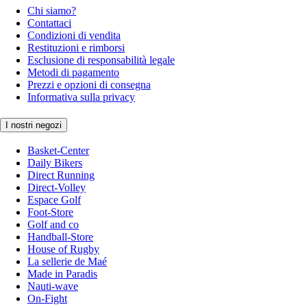
Chi siamo?
Contattaci
Condizioni di vendita
Restituzioni e rimborsi
Esclusione di responsabilità legale
Metodi di pagamento
Prezzi e opzioni di consegna
Informativa sulla privacy
I nostri negozi
Basket-Center
Daily Bikers
Direct Running
Direct-Volley
Espace Golf
Foot-Store
Golf and co
Handball-Store
House of Rugby
La sellerie de Maé
Made in Paradis
Nauti-wave
On-Fight