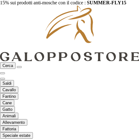
15% sui prodotti anti-mosche con il codice :
SUMMER-FLY15
Cerca
Saldi
Cavallo
Fantino
Cane
Gatto
Animali
Allevamento
Fattoria
Speciale estate