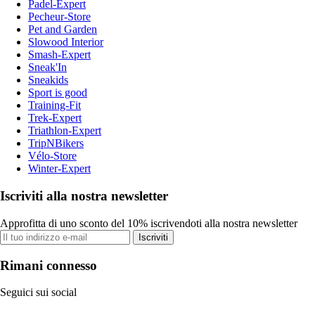
Padel-Expert
Pecheur-Store
Pet and Garden
Slowood Interior
Smash-Expert
Sneak'In
Sneakids
Sport is good
Training-Fit
Trek-Expert
Triathlon-Expert
TripNBikers
Vélo-Store
Winter-Expert
Iscriviti alla nostra newsletter
Approfitta di uno sconto del 10% iscrivendoti alla nostra newsletter
Iscriviti
Rimani connesso
Seguici sui social