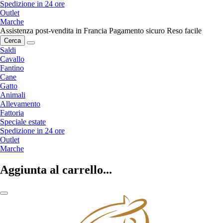
Spedizione in 24 ore
Outlet
Marche
Assistenza post-vendita in Francia
Pagamento sicuro
Reso facile
Cerca
Saldi
Cavallo
Fantino
Cane
Gatto
Animali
Allevamento
Fattoria
Speciale estate
Spedizione in 24 ore
Outlet
Marche
Aggiunta al carrello...