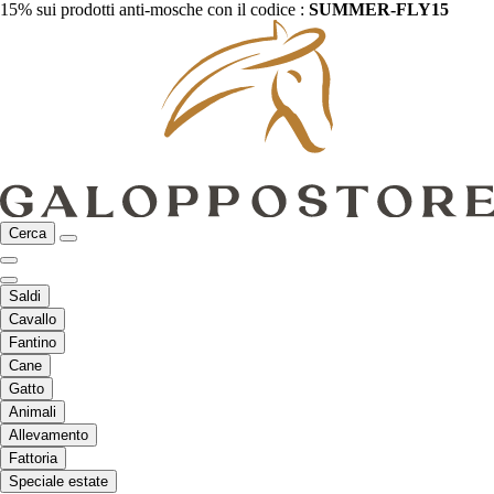
15% sui prodotti anti-mosche con il codice :
SUMMER-FLY15
Cerca
Saldi
Cavallo
Fantino
Cane
Gatto
Animali
Allevamento
Fattoria
Speciale estate