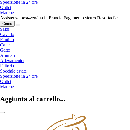
Spedizione in 24 ore
Outlet
Marche
Assistenza post-vendita in Francia
Pagamento sicuro
Reso facile
Cerca
Saldi
Cavallo
Fantino
Cane
Gatto
Animali
Allevamento
Fattoria
Speciale estate
Spedizione in 24 ore
Outlet
Marche
Aggiunta al carrello...