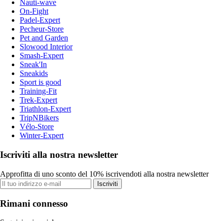
Nauti-wave
On-Fight
Padel-Expert
Pecheur-Store
Pet and Garden
Slowood Interior
Smash-Expert
Sneak'In
Sneakids
Sport is good
Training-Fit
Trek-Expert
Triathlon-Expert
TripNBikers
Vélo-Store
Winter-Expert
Iscriviti alla nostra newsletter
Approfitta di uno sconto del 10% iscrivendoti alla nostra newsletter
Iscriviti
Rimani connesso