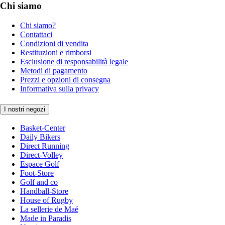
Chi siamo
Chi siamo?
Contattaci
Condizioni di vendita
Restituzioni e rimborsi
Esclusione di responsabilità legale
Metodi di pagamento
Prezzi e opzioni di consegna
Informativa sulla privacy
I nostri negozi
Basket-Center
Daily Bikers
Direct Running
Direct-Volley
Espace Golf
Foot-Store
Golf and co
Handball-Store
House of Rugby
La sellerie de Maé
Made in Paradis