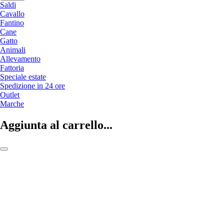
Saldi
Cavallo
Fantino
Cane
Gatto
Animali
Allevamento
Fattoria
Speciale estate
Spedizione in 24 ore
Outlet
Marche
Aggiunta al carrello...