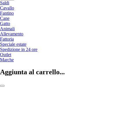
Saldi
Cavallo
Fantino
Cane
Gatto
Animali
Allevamento
Fattoria
Speciale estate
Spedizione in 24 ore
Outlet
Marche
Aggiunta al carrello...