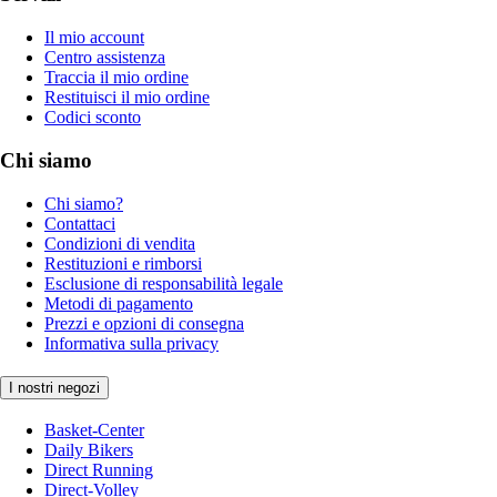
Il mio account
Centro assistenza
Traccia il mio ordine
Restituisci il mio ordine
Codici sconto
Chi siamo
Chi siamo?
Contattaci
Condizioni di vendita
Restituzioni e rimborsi
Esclusione di responsabilità legale
Metodi di pagamento
Prezzi e opzioni di consegna
Informativa sulla privacy
I nostri negozi
Basket-Center
Daily Bikers
Direct Running
Direct-Volley