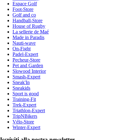
Espace Golf
Foot-Store
Golf and co
Handball-Store
House of Rugby
La sellerie de Maé
Made in Paradis
Nauti-wave
On-Fight
Padel-Expert
Pecheur-Store
Pet and Garden
Slowood Interior
Smash-Expert
Sneak'In
Sneakids
Sport is good
Training-Fit
Trek-Expert
Triathlon-Expert
TripNBikers
Vélo-Store
Winter-Expert
Iscriviti alla nostra newsletter