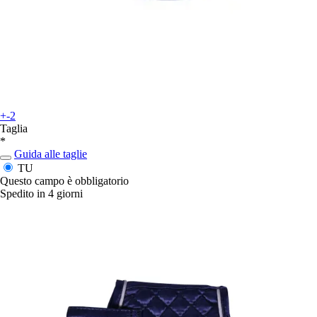
+-2
Taglia
*
Guida alle taglie
TU
Questo campo è obbligatorio
Spedito in 4 giorni