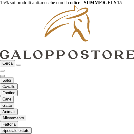
15% sui prodotti anti-mosche con il codice :
SUMMER-FLY15
Cerca
Saldi
Cavallo
Fantino
Cane
Gatto
Animali
Allevamento
Fattoria
Speciale estate