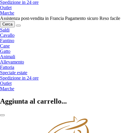
Spedizione in 24 ore
Outlet
Marche
Assistenza post-vendita in Francia
Pagamento sicuro
Reso facile
Cerca
Saldi
Cavallo
Fantino
Cane
Gatto
Animali
Allevamento
Fattoria
Speciale estate
Spedizione in 24 ore
Outlet
Marche
Aggiunta al carrello...