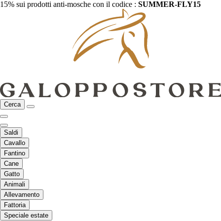
15% sui prodotti anti-mosche con il codice :
SUMMER-FLY15
Cerca
Saldi
Cavallo
Fantino
Cane
Gatto
Animali
Allevamento
Fattoria
Speciale estate