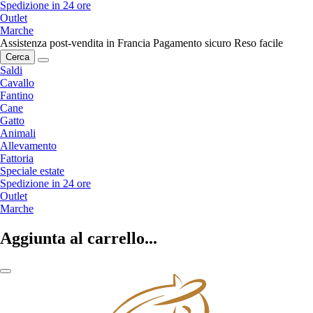
Spedizione in 24 ore
Outlet
Marche
Assistenza post-vendita in Francia
Pagamento sicuro
Reso facile
Cerca
Saldi
Cavallo
Fantino
Cane
Gatto
Animali
Allevamento
Fattoria
Speciale estate
Spedizione in 24 ore
Outlet
Marche
Aggiunta al carrello...