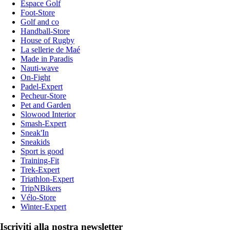
Espace Golf
Foot-Store
Golf and co
Handball-Store
House of Rugby
La sellerie de Maé
Made in Paradis
Nauti-wave
On-Fight
Padel-Expert
Pecheur-Store
Pet and Garden
Slowood Interior
Smash-Expert
Sneak'In
Sneakids
Sport is good
Training-Fit
Trek-Expert
Triathlon-Expert
TripNBikers
Vélo-Store
Winter-Expert
Iscriviti alla nostra newsletter