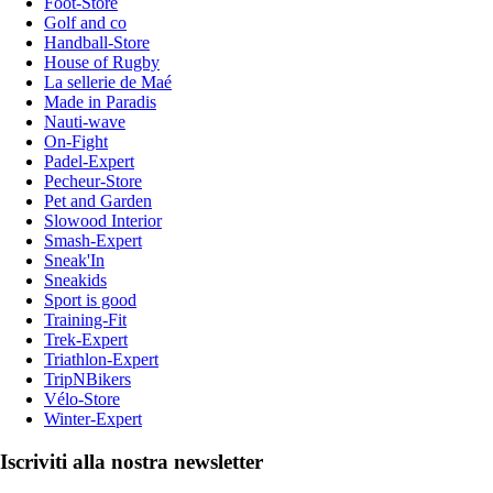
Foot-Store
Golf and co
Handball-Store
House of Rugby
La sellerie de Maé
Made in Paradis
Nauti-wave
On-Fight
Padel-Expert
Pecheur-Store
Pet and Garden
Slowood Interior
Smash-Expert
Sneak'In
Sneakids
Sport is good
Training-Fit
Trek-Expert
Triathlon-Expert
TripNBikers
Vélo-Store
Winter-Expert
Iscriviti alla nostra newsletter