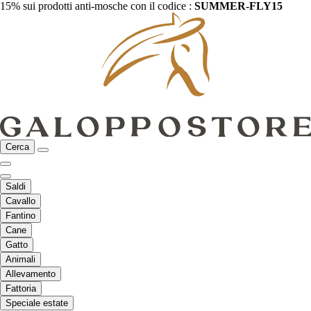
15% sui prodotti anti-mosche con il codice :
SUMMER-FLY15
Cerca
Saldi
Cavallo
Fantino
Cane
Gatto
Animali
Allevamento
Fattoria
Speciale estate