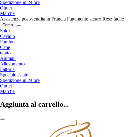
Spedizione in 24 ore
Outlet
Marche
Assistenza post-vendita in Francia
Pagamento sicuro
Reso facile
Cerca
Saldi
Cavallo
Fantino
Cane
Gatto
Animali
Allevamento
Fattoria
Speciale estate
Spedizione in 24 ore
Outlet
Marche
Aggiunta al carrello...