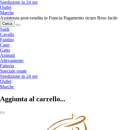
Spedizione in 24 ore
Outlet
Marche
Assistenza post-vendita in Francia
Pagamento sicuro
Reso facile
Cerca
Saldi
Cavallo
Fantino
Cane
Gatto
Animali
Allevamento
Fattoria
Speciale estate
Spedizione in 24 ore
Outlet
Marche
Aggiunta al carrello...