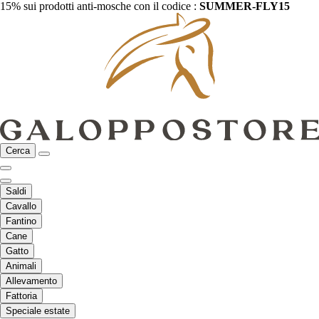
15% sui prodotti anti-mosche con il codice :
SUMMER-FLY15
Cerca
Saldi
Cavallo
Fantino
Cane
Gatto
Animali
Allevamento
Fattoria
Speciale estate