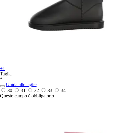
+1
Taglia
*
Guida alle taglie
30
31
32
33
34
Questo campo è obbligatorio