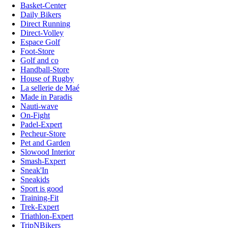
Basket-Center
Daily Bikers
Direct Running
Direct-Volley
Espace Golf
Foot-Store
Golf and co
Handball-Store
House of Rugby
La sellerie de Maé
Made in Paradis
Nauti-wave
On-Fight
Padel-Expert
Pecheur-Store
Pet and Garden
Slowood Interior
Smash-Expert
Sneak'In
Sneakids
Sport is good
Training-Fit
Trek-Expert
Triathlon-Expert
TripNBikers