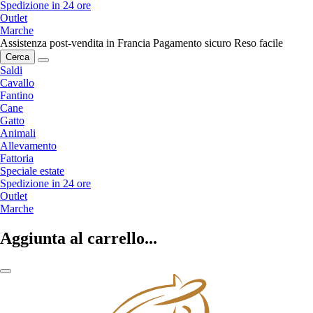
Spedizione in 24 ore
Outlet
Marche
Assistenza post-vendita in Francia
Pagamento sicuro
Reso facile
Cerca
Saldi
Cavallo
Fantino
Cane
Gatto
Animali
Allevamento
Fattoria
Speciale estate
Spedizione in 24 ore
Outlet
Marche
Aggiunta al carrello...