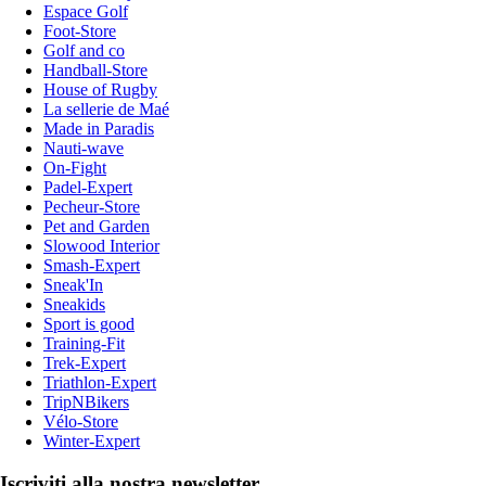
Espace Golf
Foot-Store
Golf and co
Handball-Store
House of Rugby
La sellerie de Maé
Made in Paradis
Nauti-wave
On-Fight
Padel-Expert
Pecheur-Store
Pet and Garden
Slowood Interior
Smash-Expert
Sneak'In
Sneakids
Sport is good
Training-Fit
Trek-Expert
Triathlon-Expert
TripNBikers
Vélo-Store
Winter-Expert
Iscriviti alla nostra newsletter