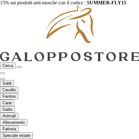
15% sui prodotti anti-mosche con il codice :
SUMMER-FLY15
Cerca
Saldi
Cavallo
Fantino
Cane
Gatto
Animali
Allevamento
Fattoria
Speciale estate