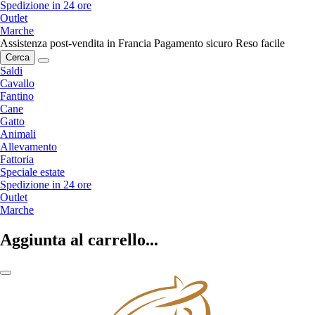
Spedizione in 24 ore
Outlet
Marche
Assistenza post-vendita in Francia
Pagamento sicuro
Reso facile
Cerca
Saldi
Cavallo
Fantino
Cane
Gatto
Animali
Allevamento
Fattoria
Speciale estate
Spedizione in 24 ore
Outlet
Marche
Aggiunta al carrello...