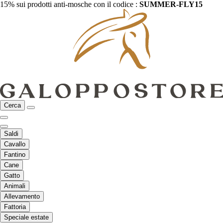
15% sui prodotti anti-mosche con il codice :
SUMMER-FLY15
Cerca
Saldi
Cavallo
Fantino
Cane
Gatto
Animali
Allevamento
Fattoria
Speciale estate