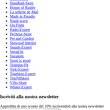
Handball-Store
House of Rugby
La sellerie de Maé
Made in Paradis
Nauti-wave
On-Fight
Padel-Expert
Pecheur-Store
Pet and Garden
Slowood Interior
Smash-Expert
Sneak'In
Sneakids
Sport is good
Training-Fit
Trek-Expert
Triathlon-Expert
TripNBikers
Vélo-Store
Winter-Expert
Iscriviti alla nostra newsletter
Approfitta di uno sconto del 10% iscrivendoti alla nostra newsletter