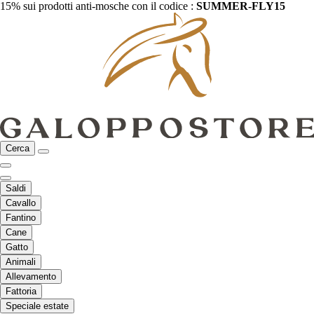
15% sui prodotti anti-mosche con il codice :
SUMMER-FLY15
Cerca
Saldi
Cavallo
Fantino
Cane
Gatto
Animali
Allevamento
Fattoria
Speciale estate