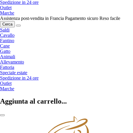
Spedizione in 24 ore
Outlet
Marche
Assistenza post-vendita in Francia
Pagamento sicuro
Reso facile
Cerca
Saldi
Cavallo
Fantino
Cane
Gatto
Animali
Allevamento
Fattoria
Speciale estate
Spedizione in 24 ore
Outlet
Marche
Aggiunta al carrello...