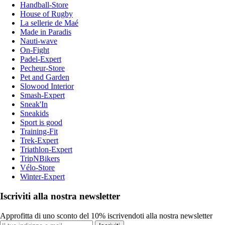
Handball-Store
House of Rugby
La sellerie de Maé
Made in Paradis
Nauti-wave
On-Fight
Padel-Expert
Pecheur-Store
Pet and Garden
Slowood Interior
Smash-Expert
Sneak'In
Sneakids
Sport is good
Training-Fit
Trek-Expert
Triathlon-Expert
TripNBikers
Vélo-Store
Winter-Expert
Iscriviti alla nostra newsletter
Approfitta di uno sconto del 10% iscrivendoti alla nostra newsletter